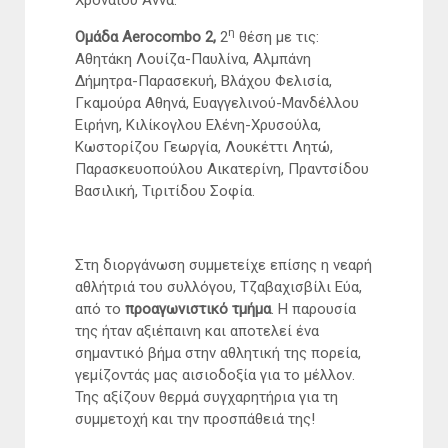
η
Ομάδα Aerocombo 2,
2
θέση με τις:
Αθητάκη Λουίζα-Παυλίνα, Αλμπάνη
Δήμητρα-Παρασεκυή, Βλάχου Φελισία,
Γκαμούρα Αθηνά, Ευαγγελινού-Μανδέλλου
Ειρήνη, Κιλίκογλου Ελένη-Χρυσούλα,
Κωστορίζου Γεωργία, Λουκέττι Λητώ,
Παρασκευοπούλου Αικατερίνη, Πραντσίδου
Βασιλική, Τιριτίδου Σοφία.
Στη διοργάνωση συμμετείχε επίσης η νεαρή
αθλήτριά του συλλόγου, Τζαβαχισβίλι Εύα,
από το
προαγωνιστικό τμήμα
. Η παρουσία
της ήταν αξιέπαινη και αποτελεί ένα
σημαντικό βήμα στην αθλητική της πορεία,
γεμίζοντάς μας αισιοδοξία για το μέλλον.
Της αξίζουν θερμά συγχαρητήρια για τη
συμμετοχή και την προσπάθειά της!