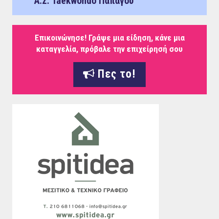
Α.Σ. Taekwondo Παπάγου
Επικοινώνησε! Γράψε μια είδηση, κάνε μια
καταγγελία, πρόβαλε την επιχείρησή σου
Πες το!