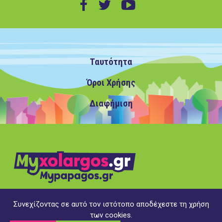
Ταυτότητα
Όροι Χρήσης
Διαφήμιση
Συνεχίζοντας σε αυτό τον ιστότοπο αποδέχεστε τη χρήση
Copyright ©2020 MyXolargos.gr/MyPapagos.gr, με την
των cookies.