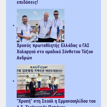
επιδόσεις!
Χρυσός πρωταθλητής Ελλάδας ο ΓΑΣ
Χολαργού στο ομαδικό Σύνθετου Τόξου
Ανδρών
"Χρυσή" στη Σεούλ η Εμμανουηλίδου του