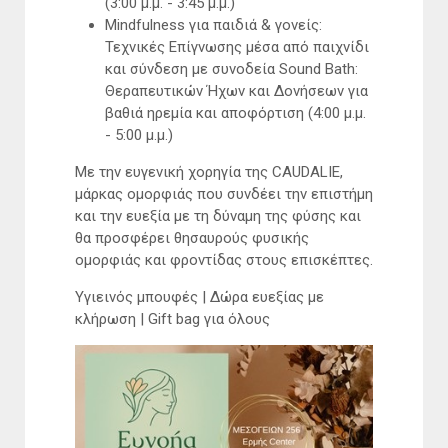
(3:00 μ.μ. - 3:45 μ.μ.)
Mindfulness για παιδιά & γονείς:
Τεχνικές Επίγνωσης μέσα από παιχνίδι
και σύνδεση με συνοδεία Sound Bath:
Θεραπευτικών Ήχων και Δονήσεων για
βαθιά ηρεμία και αποφόρτιση (4:00 μ.μ.
- 5:00 μ.μ.)
Με την ευγενική χορηγία της CAUDALIE,
μάρκας ομορφιάς που συνδέει την επιστήμη
και την ευεξία με τη δύναμη της φύσης και
θα προσφέρει θησαυρούς φυσικής
ομορφιάς και φροντίδας στους επισκέπτες.
Υγιεινός μπουφές | Δώρα ευεξίας με
κλήρωση | Gift bag για όλους