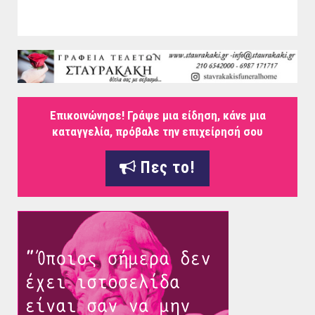
Επικοινώνησε! Γράψε μια είδηση, κάνε μια
καταγγελία, πρόβαλε την επιχείρησή σου
Πες το!