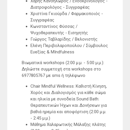
Χάρης Κανδηλώρος / Ενδοκρινολόγος -
Διατροφολόγος - Συγγραφέας
Χριστίνα Γκιούρδα / Φαρμακοποιός -
Συγγραφέας
Κωνσταντίνος Φύσσας /
Ψυχοθεραπευτής - Εισηγητής
Γιώργος Ταβλαρίδης / Βελονιστής
Ελένη Περιβολαροπούλου / Σύμβουλος
Ευεξίας & MIndfulness
Βιωματικά workshops (2:00 μ.μ. - 5:00 μ.μ.):
Δηλώστε συμμετοχή στα workshops στο
6977805767 με sms ή τηλέφωνο
Chair Mindful Wellness: Καθιστή Κίνηση,
Χορός και Διαλογισμός για κάθε σώμα
και ηλικία με συνοδεία Sound Bath:
Θεραπευτικών Ήχων και Δονήσεων για
βαθιά ηρεμία και αποφόρτιση (2:00 μ.μ.
- 2:45 μ.μ.)
Μάθημα Χαλαρωτικής Μάλαξης πλάτης