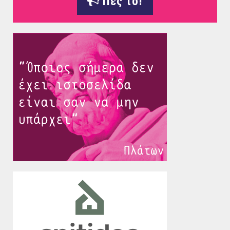
Πες το!