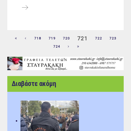
721
718
719
720
722
723
724
Διαβάστε ακόμη